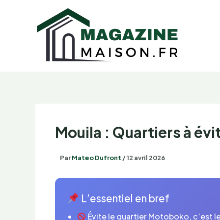
Aller
au
contenu
Mouila : Quartiers à évi
Par
Mateo Dufront
/
12 avril 2026
L’essentiel en bref
Évite le quartier Motoboko, c’est le