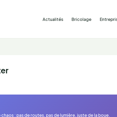
Actualités
Bricolage
Entrepri
ter
 chaos : pas de routes, pas de lumière, juste de la boue.