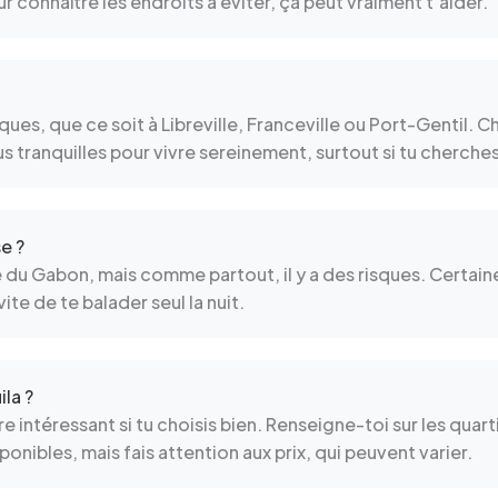
 connaître les endroits à éviter, ça peut vraiment t’aider.
es, que ce soit à Libreville, Franceville ou Port-Gentil. Ch
us tranquilles pour vivre sereinement, surtout si tu cherches
e ?
se du Gabon, mais comme partout, il y a des risques. Certain
ite de te balader seul la nuit.
la ?
tre intéressant si tu choisis bien. Renseigne-toi sur les qu
nibles, mais fais attention aux prix, qui peuvent varier.