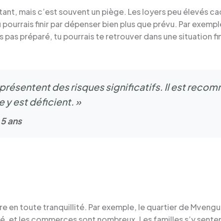
tant, mais c’est souvent un piège. Les loyers peu élevés c
u pourrais finir par dépenser bien plus que prévu. Par exem
s pas préparé, tu pourrais te retrouver dans une situation f
présentent des risques significatifs. Il est reco
e y est déficient. »
 5 ans
ivre en toute tranquillité. Par exemple, le quartier de Mveng
ité, et les commerces sont nombreux. Les familles s’y senten