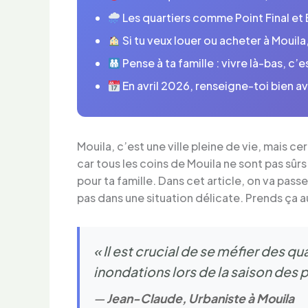
Les quartiers comme Point Final et 
Si tu veux louer ou acheter à Mouila
Pense à ta famille : vivre là-bas, c’
En avril 2026, renseigne-toi bien a
Mouila, c’est une ville pleine de vie, mais c
car tous les coins de Mouila ne sont pas sû
pour ta famille. Dans cet article, on va pass
pas dans une situation délicate. Prends ça au
« Il est crucial de se méfier des
inondations lors de la saison des p
—
Jean-Claude, Urbaniste à Mouila