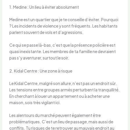
1. Medine : Un lieu à éviter absolument
Medine est un quartier que je te conseille d’éviter. Pourquoi
? Les incidents de violence y sont fréquents. Les habitants
parlent souvent de vols et d’agressions.
Ce qui se passe là-bas, c’est que la présence policière est
quasi inexistante. Les membres de ta famille ne devraient
pas s’y aventurer, surtout le soir.
2. Kidal Centre : Une zone à risque
Le Kidal Centre, malgré son allure, n’est pas un endroit sûr.
Les tensions entre groupes armés perturbent la tranquillité.
En cherchant à louer un appartement ou à acheter une
maison, sois très vigilant ici.
Les alentours du marché peuvent également être
problématiques. C’est un lieu de passage, mais aussi de
conflits. Tu risques de te retrouver au mauvais endroit au