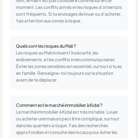
Non, le Mali n’est pas considéré comme sûr en ce
moment. Les conflits armés et les risques d’attentats
sont fréquents. Si tu envisages de louer ou d’acheter,
fais attention aux zones à risque.
Quels sont les risques du Mali ?
Les risques au Mali incluent l’insécurité, les
enlèvements, et les conflits intercommunautaires.
Éviter les zones sensibles est essentiel, surtout si tu es
en famille. Renseigne-toi toujours sur la situation
avant de te déplacer.
Comment est le marché immobilier à Kidal ?
Le marché immobilier à Kidal est très instable. Louer
ou acheter une maison peut être compliqué, surtout
dans les quartiers à risque. Fais des recherches
approfondies et consulte des locaux pour éviter les