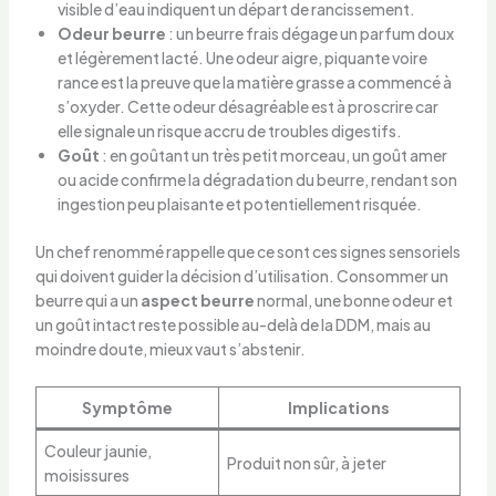
visible d’eau indiquent un départ de rancissement.
Odeur beurre
: un beurre frais dégage un parfum doux
et légèrement lacté. Une odeur aigre, piquante voire
rance est la preuve que la matière grasse a commencé à
s’oxyder. Cette odeur désagréable est à proscrire car
elle signale un risque accru de troubles digestifs.
Goût
: en goûtant un très petit morceau, un goût amer
ou acide confirme la dégradation du beurre, rendant son
ingestion peu plaisante et potentiellement risquée.
Un chef renommé rappelle que ce sont ces signes sensoriels
qui doivent guider la décision d’utilisation. Consommer un
beurre qui a un
aspect beurre
normal, une bonne odeur et
un goût intact reste possible au-delà de la DDM, mais au
moindre doute, mieux vaut s’abstenir.
Symptôme
Implications
Couleur jaunie,
Produit non sûr, à jeter
moisissures