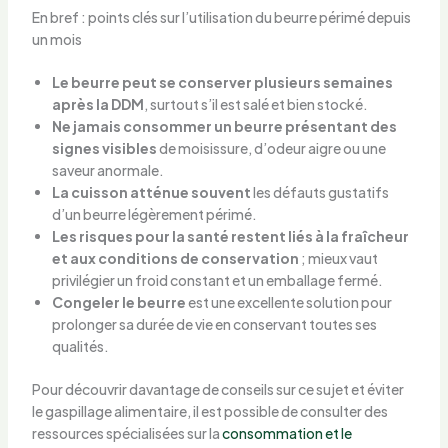
En bref : points clés sur l’utilisation du beurre périmé depuis
un mois
Le beurre peut se conserver plusieurs semaines
après la DDM
, surtout s’il est salé et bien stocké.
Ne jamais consommer un beurre présentant des
signes visibles
de moisissure, d’odeur aigre ou une
saveur anormale.
La cuisson atténue souvent
les défauts gustatifs
d’un beurre légèrement périmé.
Les risques pour la santé restent liés à la fraîcheur
et aux conditions de conservation
; mieux vaut
privilégier un froid constant et un emballage fermé.
Congeler le beurre
est une excellente solution pour
prolonger sa durée de vie en conservant toutes ses
qualités.
Pour découvrir davantage de conseils sur ce sujet et éviter
le gaspillage alimentaire, il est possible de consulter des
ressources spécialisées sur la
consommation et le