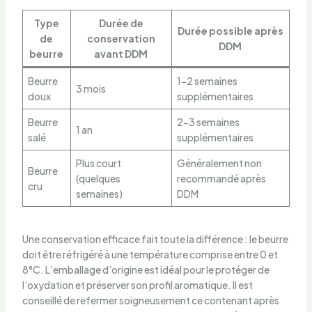
Type
Durée de
Durée possible après
de
conservation
DDM
beurre
avant DDM
Beurre
1-2 semaines
3 mois
doux
supplémentaires
Beurre
2-3 semaines
1 an
salé
supplémentaires
Plus court
Généralement non
Beurre
(quelques
recommandé après
cru
semaines)
DDM
Une conservation efficace fait toute la différence : le beurre
doit être réfrigéré à une température comprise entre 0 et
8°C. L’emballage d’origine est idéal pour le protéger de
l’oxydation et préserver son profil aromatique. Il est
conseillé de refermer soigneusement ce contenant après