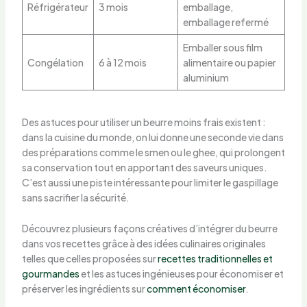
Réfrigérateur
3 mois
emballage,
emballage refermé
Emballer sous film
Congélation
6 à 12 mois
alimentaire ou papier
aluminium
Des astuces pour utiliser un beurre moins frais existent :
dans la cuisine du monde, on lui donne une seconde vie dans
des préparations comme le smen ou le ghee, qui prolongent
sa conservation tout en apportant des saveurs uniques.
C’est aussi une piste intéressante pour limiter le gaspillage
sans sacrifier la sécurité.
Découvrez plusieurs façons créatives d’intégrer du beurre
dans vos recettes grâce à des idées culinaires originales
telles que celles proposées sur
recettes traditionnelles et
gourmandes
et les astuces ingénieuses pour économiser et
préserver les ingrédients sur
comment économiser
.