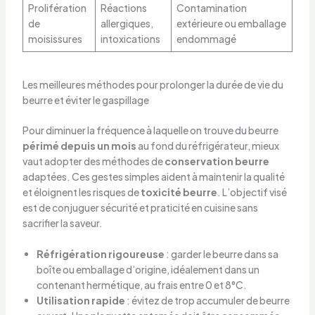
Prolifération
Réactions
Contamination
de
allergiques,
extérieure ou emballage
moisissures
intoxications
endommagé
Les meilleures méthodes pour prolonger la durée de vie du
beurre et éviter le gaspillage
Pour diminuer la fréquence à laquelle on trouve du beurre
périmé depuis un mois
au fond du réfrigérateur, mieux
vaut adopter des méthodes de
conservation beurre
adaptées. Ces gestes simples aident à maintenir la qualité
et éloignent les risques de
toxicité beurre
. L’objectif visé
est de conjuguer sécurité et praticité en cuisine sans
sacrifier la saveur.
Réfrigération rigoureuse
: garder le beurre dans sa
boîte ou emballage d’origine, idéalement dans un
contenant hermétique, au frais entre 0 et 8°C.
Utilisation rapide
: évitez de trop accumuler de beurre