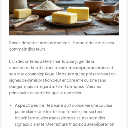
Savoir détecter un beurre périmé : forme, odeur et saveur
comme indicateurs
L’un des critères déterminants pour juger de la
consommation d’un beurre
périmé depuis un mois
est
son état organoleptique. Un beurre qui ne présente pas de
signes de détérioration peut encore être cuisiné sans
danger, mais un regard attentif s’impose. Voici les
principales caractéristiques à contrôler :
Aspect beurre
: le beurre doit conserver une couleur
jaune claire. Une teinte trop foncée, une surface
blanchâtre ou des traces de moisissures sont des
signaux d’alerte. Une texture friable ou une séparation