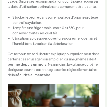
usage. Suivre ces recommandations contribue à repousser
la date d’utilisation optimale sans compromettre la santé.
Stocker le beurre dans son emballage d’origine protège
contre l’oxydation.
Température frigo stable, entre 0 et 8°C, pour
conserver toutes ses qualités.
Utilisation rapide après ouverture pour éviter que l’air et
l’humidité ne favorisent la détérioration.
Cette robustesse du beurre explique pourquoi on peut dans
certains cas envisager son emploi en cuisine, même s’il est
périmé depuis un mois
. Néanmoins, la vigilance doit être
de rigueur pour ne pas transgresser les règles élémentaires
de la
sécurité alimentaire
.