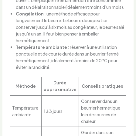
ouvert. Une plaquette entamée doit être consommée
dans un délai raisonnable (idéalement moins d’un mois).
Congélation
: une méthode efficace pour
longvoiement le beurre. Le beurre doux peut se
conserver jusqu’à six mois au congélateur, le beurre salé
jusqu’à un an. Il faut bien penser à emballer
hermétiquement.
Température ambiante
: réserver à une utilisation
ponctuelle et de courte durée dans un beurrier fermé
hermétiquement, idéalement à moins de 20 °C pour
éviter la rancidité.
Durée
Méthode
Conseils pratiques
approximative
Conserver dans un
Température
beurrier hermétique
1 à 3 jours
ambiante
loin de sources de
chaleur
Garder dans son