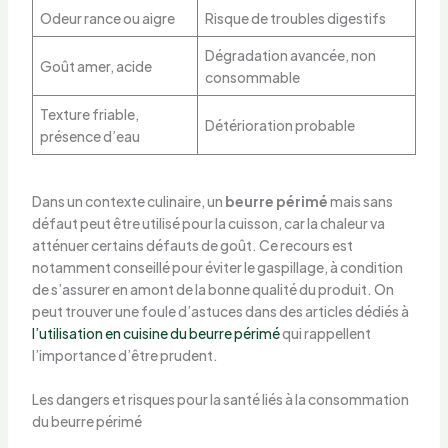
Odeur rance ou aigre
Risque de troubles digestifs
Dégradation avancée, non
Goût amer, acide
consommable
Texture friable,
Détérioration probable
présence d’eau
Dans un contexte culinaire, un
beurre périmé
mais sans
défaut peut être utilisé pour la cuisson, car la chaleur va
atténuer certains défauts de goût. Ce recours est
notamment conseillé pour éviter le gaspillage, à condition
de s’assurer en amont de la bonne qualité du produit. On
peut trouver une foule d’astuces dans des articles dédiés à
l’utilisation en cuisine du beurre périmé
qui rappellent
l’importance d’être prudent.
Les dangers et risques pour la santé liés à la consommation
du beurre périmé