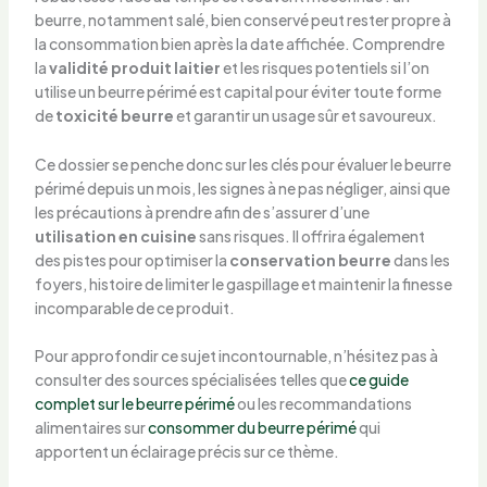
beurre, notamment salé, bien conservé peut rester propre à
la consommation bien après la date affichée. Comprendre
la
validité produit laitier
et les risques potentiels si l’on
utilise un beurre périmé est capital pour éviter toute forme
de
toxicité beurre
et garantir un usage sûr et savoureux.
Ce dossier se penche donc sur les clés pour évaluer le beurre
périmé depuis un mois, les signes à ne pas négliger, ainsi que
les précautions à prendre afin de s’assurer d’une
utilisation en cuisine
sans risques. Il offrira également
des pistes pour optimiser la
conservation beurre
dans les
foyers, histoire de limiter le gaspillage et maintenir la finesse
incomparable de ce produit.
Pour approfondir ce sujet incontournable, n’hésitez pas à
consulter des sources spécialisées telles que
ce guide
complet sur le beurre périmé
ou les recommandations
alimentaires sur
consommer du beurre périmé
qui
apportent un éclairage précis sur ce thème.