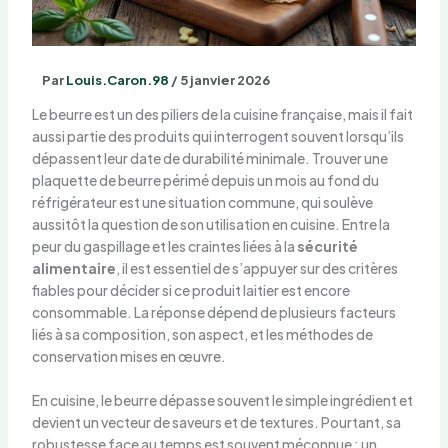
Par
Louis.Caron.98
/
5 janvier 2026
Le beurre est un des piliers de la cuisine française, mais il fait
aussi partie des produits qui interrogent souvent lorsqu’ils
dépassent leur date de durabilité minimale. Trouver une
plaquette de beurre périmé depuis un mois au fond du
réfrigérateur est une situation commune, qui soulève
aussitôt la question de son utilisation en cuisine. Entre la
peur du gaspillage et les craintes liées à la
sécurité
alimentaire
, il est essentiel de s’appuyer sur des critères
fiables pour décider si ce produit laitier est encore
consommable. La réponse dépend de plusieurs facteurs
liés à sa composition, son aspect, et les méthodes de
conservation mises en œuvre.
En cuisine, le beurre dépasse souvent le simple ingrédient et
devient un vecteur de saveurs et de textures. Pourtant, sa
robustesse face au temps est souvent méconnue : un