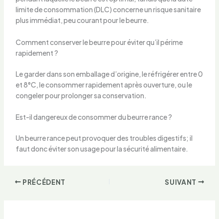
limite de consommation (DLC) concerne un risque sanitaire
plus immédiat, peu courant pour le beurre.
Comment conserver le beurre pour éviter qu’il périme
rapidement ?
Le garder dans son emballage d’origine, le réfrigérer entre 0
et 8°C, le consommer rapidement après ouverture, ou le
congeler pour prolonger sa conservation.
Est-il dangereux de consommer du beurre rance ?
Un beurre rance peut provoquer des troubles digestifs; il
faut donc éviter son usage pour la sécurité alimentaire.
PRÉCÉDENT
SUIVANT