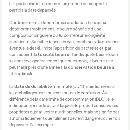
Les particularités du beurre : un produit qui supporte
parfois la date dépassée
Contrairement à de nombreux produits laitiers qui se
détériorent rapidement, le beurre bénéficie d’une
composition singulière qui lui confère une longévité
supérieure. Sa faible teneur en eau, combinée à la présence
éventuelle de sel, limite l’apparition de bactéries et, par
conséquent, la
toxicité beurre
. Tandis que le beurre doux
se conserve généralement quelques mois, le beurre salé
peut tenir près d’une année si la
conservation beurre
a
été optimale.
La
date de durabilité minimale
(DDM), mentionnée sur
les emballages, est souvent source de confusion. À la
différence de la date limite de consommation (DLC), elle
indique une période durant laquelle le produit conserve ses
propriétés gustatives et nutritionnelles, mais ne signifie pas
automatiquement que l’aliment devient dangereux une fois
dépassée. Par exemple :