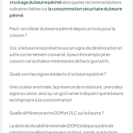
stockage du beurre périmé
ainsi que les recommandations
culinaires fiables sur
la consommation sécuritaire du beurre
périmé
.
Peut-on utiliser du beurre périmé depuis un mois pour la
cuisson ?
Oui, si le beurre ne présente aucun signe de détérioration et
a été correctement conservé, il peut être employé en
cuisson car la chaleur minimise les défauts gustatifs.
Quels sont les signes évidents d’un beurre périmé ?
Une couleur anormale, la présence de moisissure, une odeur
aigre ou rance, ainsi qu’un goût amer indiquent que le beurre
est impropre à la consommation.
Quelle différence entre DDM et DLC sur le beurre ?
La date de durabilité minimale (DDM) indique la période
pendant laquelle le beurre est optimal, tandis que la date