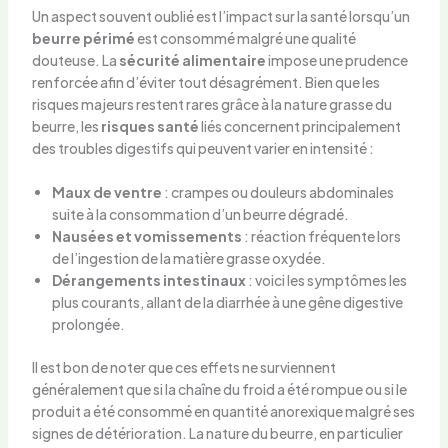
Un aspect souvent oublié est l’impact sur la santé lorsqu’un
beurre périmé
est consommé malgré une qualité
douteuse. La
sécurité alimentaire
impose une prudence
renforcée afin d’éviter tout désagrément. Bien que les
risques majeurs restent rares grâce à la nature grasse du
beurre, les
risques santé
liés concernent principalement
des troubles digestifs qui peuvent varier en intensité :
Maux de ventre
: crampes ou douleurs abdominales
suite à la consommation d’un beurre dégradé.
Nausées et vomissements
: réaction fréquente lors
de l’ingestion de la matière grasse oxydée.
Dérangements intestinaux
: voici les symptômes les
plus courants, allant de la diarrhée à une gêne digestive
prolongée.
Il est bon de noter que ces effets ne surviennent
généralement que si la chaîne du froid a été rompue ou si le
produit a été consommé en quantité anorexique malgré ses
signes de détérioration. La nature du beurre, en particulier