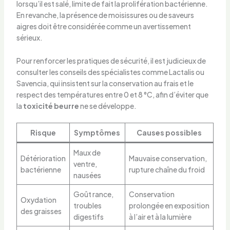
lorsqu’il est salé, limite de fait la prolifération bactérienne.
En revanche, la présence de moisissures ou de saveurs
aigres doit être considérée comme un avertissement
sérieux.
Pour renforcer les pratiques de sécurité, il est judicieux de
consulter les conseils des spécialistes comme Lactalis ou
Savencia, qui insistent sur la conservation au frais et le
respect des températures entre 0 et 8 °C, afin d’éviter que
la
toxicité beurre
ne se développe.
Risque
Symptômes
Causes possibles
Maux de
Détérioration
Mauvaise conservation,
ventre,
bactérienne
rupture chaîne du froid
nausées
Goût rance,
Conservation
Oxydation
troubles
prolongée en exposition
des graisses
digestifs
à l’air et à la lumière