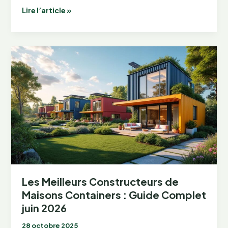
Bardage
Lire l’article »
pour
Maison
Container
:
Conseils
et
Astuces
juin
2026
Les Meilleurs Constructeurs de
Maisons Containers : Guide Complet
juin 2026
28 octobre 2025