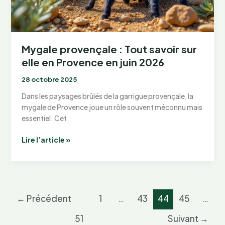
Mygale provençale : Tout savoir sur
elle en Provence en juin 2026
28 octobre 2025
Dans les paysages brûlés de la garrigue provençale, la
mygale de Provence joue un rôle souvent méconnu mais
essentiel. Cet
Mygale
Lire l’article »
provençale
:
Tout
savoir
sur
←
Précédent
1
…
43
44
45
…
elle
en
51
Suivant
→