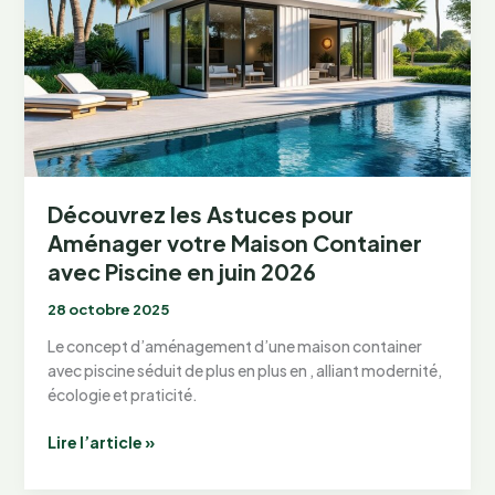
Piscine
et
3
Chambres
en
juin
2026
Découvrez les Astuces pour
Aménager votre Maison Container
avec Piscine en juin 2026
28 octobre 2025
Le concept d’aménagement d’une maison container
avec piscine séduit de plus en plus en , alliant modernité,
écologie et praticité.
Découvrez
Lire l’article »
les
Astuces