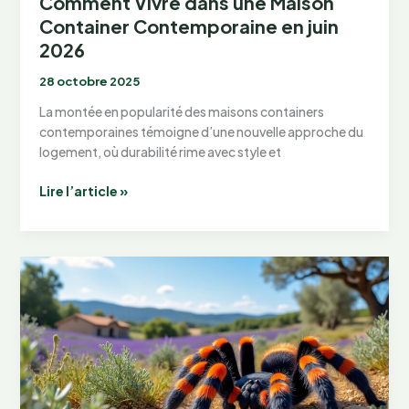
Comment Vivre dans une Maison
Container Contemporaine en juin
2026
28 octobre 2025
La montée en popularité des maisons containers
contemporaines témoigne d’une nouvelle approche du
logement, où durabilité rime avec style et
Comment
Lire l’article »
Vivre
dans
une
Maison
Container
Contemporaine
en
juin
2026