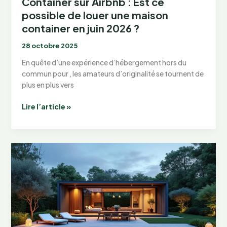
Container sur Airbnb : Est ce
possible de louer une maison
container en juin 2026 ?
28 octobre 2025
En quête d’une expérience d’hébergement hors du
commun pour , les amateurs d’originalité se tournent de
plus en plus vers
Container
Lire l’article »
sur
Airbnb
:
Est
ce
possible
de
louer
une
maison