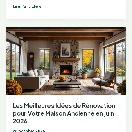
Moderniser
Lire l’article »
et
Rénover
une
Maison
Ancienne
en
juin
2026
Avant-
Après
Les Meilleures Idées de Rénovation
pour Votre Maison Ancienne en juin
2026
28 octobre 2025