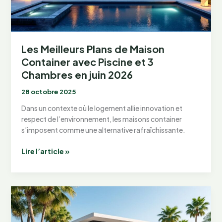
container
en
juin
2026
?
Les Meilleurs Plans de Maison
Container avec Piscine et 3
Chambres en juin 2026
28 octobre 2025
Dans un contexte où le logement allie innovation et
respect de l’environnement, les maisons container
s’imposent comme une alternative rafraîchissante.
Les
Lire l’article »
Meilleurs
Plans
de
Maison
Container
avec