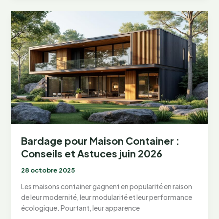
pour
Aménager
votre
Maison
Container
avec
Piscine
en
juin
2026
Bardage pour Maison Container :
Conseils et Astuces juin 2026
28 octobre 2025
Les maisons container gagnent en popularité en raison
de leur modernité, leur modularité et leur performance
écologique. Pourtant, leur apparence