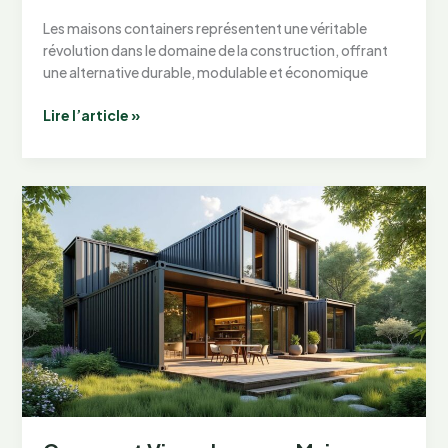
Les maisons containers représentent une véritable
révolution dans le domaine de la construction, offrant
une alternative durable, modulable et économique
Les
Lire l’article »
Meilleurs
Constructeurs
de
Maisons
Containers
:
Guide
Complet
juin
2026