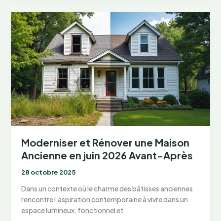
Aménager
un
Petit
Studio
en
juin
2026
Moderniser et Rénover une Maison
Ancienne en juin 2026 Avant-Après
28 octobre 2025
Dans un contexte où le charme des bâtisses anciennes
rencontre l’aspiration contemporaine à vivre dans un
espace lumineux, fonctionnel et