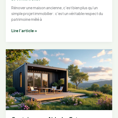
Rénover une maison ancienne, c’est bien plus qu’un
simple projet immobilier : c’est un véritable respect du
patrimoine mêlé à
Les
Lire l’article »
Meilleures
Idées
de
Rénovation
pour
Votre
Maison
Ancienne
en
juin
2026